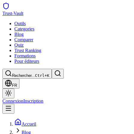
Trust
-Vault
Outils
Categories
Blog
Comparer
Quiz
Trust Ranking
Formations
Pour éditeurs
Rechercher...
Ctrl+K
FR
Connexion
Inscription
Accueil
Blog