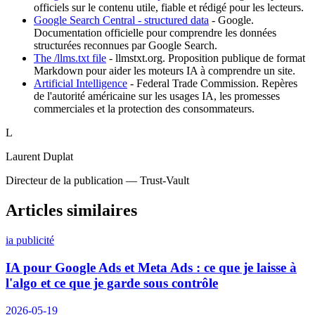
officiels sur le contenu utile, fiable et rédigé pour les lecteurs.
Google Search Central - structured data
-
Google
.
Documentation officielle pour comprendre les données
structurées reconnues par Google Search.
The /llms.txt file
-
llmstxt.org
.
Proposition publique de format
Markdown pour aider les moteurs IA à comprendre un site.
Artificial Intelligence
-
Federal Trade Commission
.
Repères
de l'autorité américaine sur les usages IA, les promesses
commerciales et la protection des consommateurs.
L
Laurent Duplat
Directeur de la publication — Trust-Vault
Articles similaires
ia publicité
IA pour Google Ads et Meta Ads : ce que je laisse à
l'algo et ce que je garde sous contrôle
2026-05-19