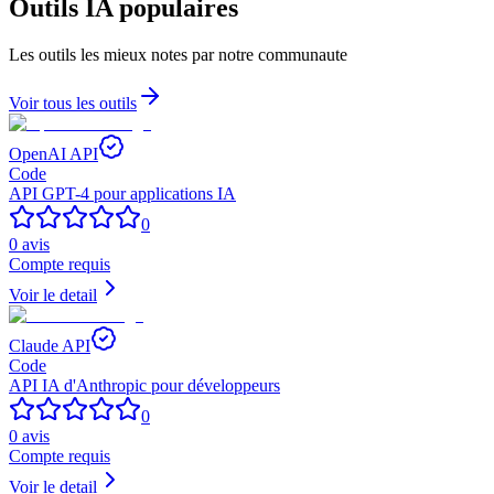
Outils IA populaires
Les outils les mieux notes par notre communaute
Voir tous les outils
OpenAI API
Code
API GPT-4 pour applications IA
0
0
avis
Compte requis
Voir le detail
Claude API
Code
API IA d'Anthropic pour développeurs
0
0
avis
Compte requis
Voir le detail