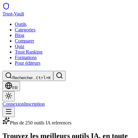
Trust
-Vault
Outils
Categories
Blog
Comparer
Quiz
Trust Ranking
Formations
Pour éditeurs
Rechercher...
Ctrl+K
FR
Connexion
Inscription
Plus de 250 outils IA references
Trouvez les meilleurs outils IA,
en toute