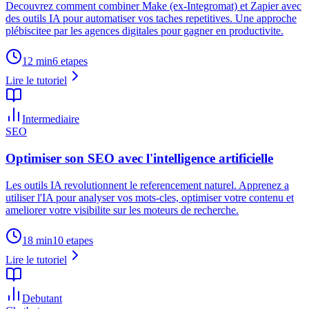
Decouvrez comment combiner Make (ex-Integromat) et Zapier avec
des outils IA pour automatiser vos taches repetitives. Une approche
plébiscitee par les agences digitales pour gagner en productivite.
12 min
6
etapes
Lire le tutoriel
Intermediaire
SEO
Optimiser son SEO avec l'intelligence artificielle
Les outils IA revolutionnent le referencement naturel. Apprenez a
utiliser l'IA pour analyser vos mots-cles, optimiser votre contenu et
ameliorer votre visibilite sur les moteurs de recherche.
18 min
10
etapes
Lire le tutoriel
Debutant