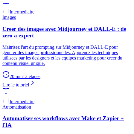
Intermediaire
Images
Creer des images avec Midjourney et DALL-E : de
zero a expert
Maitrisez l'art du prompting sur Midjourney et DALL-E pour
generer des images professionnelles. Apprenez les techniques
utilisees par les designers et les equipes marketing pour creer du
contenu visuel unique.
20 min
12
etapes
Lire le tutoriel
Intermediaire
Automatisation
Automatiser ses workflows avec Make et Zapier +
l'IA