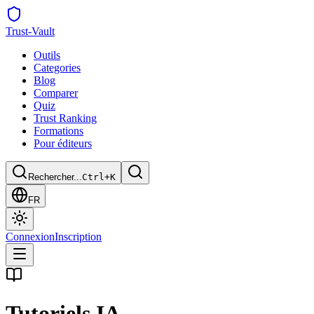
Trust
-Vault
Outils
Categories
Blog
Comparer
Quiz
Trust Ranking
Formations
Pour éditeurs
Rechercher...
Ctrl+K
FR
Connexion
Inscription
Tutoriels IA