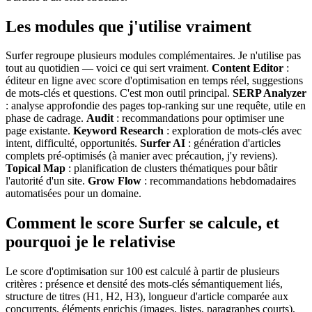
Les modules que j'utilise vraiment
Surfer regroupe plusieurs modules complémentaires. Je n'utilise pas
tout au quotidien — voici ce qui sert vraiment.
Content Editor
:
éditeur en ligne avec score d'optimisation en temps réel, suggestions
de mots-clés et questions. C'est mon outil principal.
SERP Analyzer
: analyse approfondie des pages top-ranking sur une requête, utile en
phase de cadrage.
Audit
: recommandations pour optimiser une
page existante.
Keyword Research
: exploration de mots-clés avec
intent, difficulté, opportunités.
Surfer AI
: génération d'articles
complets pré-optimisés (à manier avec précaution, j'y reviens).
Topical Map
: planification de clusters thématiques pour bâtir
l'autorité d'un site.
Grow Flow
: recommandations hebdomadaires
automatisées pour un domaine.
Comment le score Surfer se calcule, et
pourquoi je le relativise
Le score d'optimisation sur 100 est calculé à partir de plusieurs
critères : présence et densité des mots-clés sémantiquement liés,
structure de titres (H1, H2, H3), longueur d'article comparée aux
concurrents, éléments enrichis (images, listes, paragraphes courts),