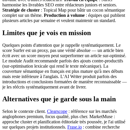
harmonise les livrables SEO entre rédacteurs juniors et seniors.
Stratégie de cluster
: Topical Map pour bâtir un cocon sémantique
complet sur un thème.
Production à volume
: équipes qui publient
plusieurs articles par semaine et veulent maintenir un standard.
Limites que je vois en mission
Quelques points d'attention que je rappelle systématiquement. Le
score Surfer est un proxy, pas une vérité absolue — un article bien
écrit avec un score moyen peut surperformer un article sur-optimisé.
Le module Audit recommande parfois des ajouts contre-productifs
(sur-optimisation lexicale qui rend le texte mécanique). La
couverture sémantique en français est plus mature qu'à mes débuts
mais reste inférieure à l'anglais. L'AI Writer produit parfois des
introductions et conclusions formatées de manière reconnaissable —
je les réécris systématiquement avant de livrer.
Alternatives que je garde sous la main
Selon le contexte client.
Clearscope
: référence sur les marchés
anglophones premium, focus qualité, plus cher. MarketMuse :
approche cluster et planification éditoriale très poussée, je l'ai utilisé
sur quelques projets institutionnels.
Frase.io
: combine recherche