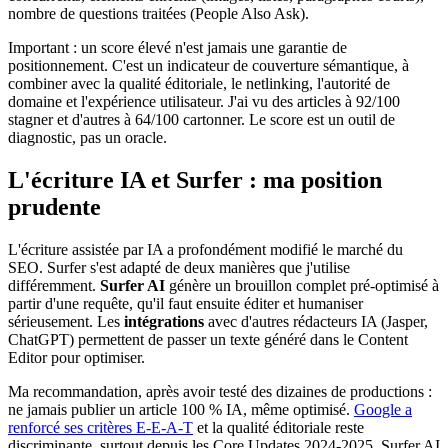
nombre de questions traitées (People Also Ask).
Important : un score élevé n'est jamais une garantie de
positionnement. C'est un indicateur de couverture sémantique, à
combiner avec la qualité éditoriale, le netlinking, l'autorité de
domaine et l'expérience utilisateur. J'ai vu des articles à 92/100
stagner et d'autres à 64/100 cartonner. Le score est un outil de
diagnostic, pas un oracle.
L'écriture IA et Surfer : ma position
prudente
L'écriture assistée par IA a profondément modifié le marché du
SEO. Surfer s'est adapté de deux manières que j'utilise
différemment.
Surfer AI
génère un brouillon complet pré-optimisé à
partir d'une requête, qu'il faut ensuite éditer et humaniser
sérieusement. Les
intégrations
avec d'autres rédacteurs IA (Jasper,
ChatGPT) permettent de passer un texte généré dans le Content
Editor pour optimiser.
Ma recommandation, après avoir testé des dizaines de productions :
ne jamais publier un article 100 % IA, même optimisé.
Google a
renforcé ses critères E-E-A-T
et la qualité éditoriale reste
discriminante, surtout depuis les Core Updates 2024-2025. Surfer AI