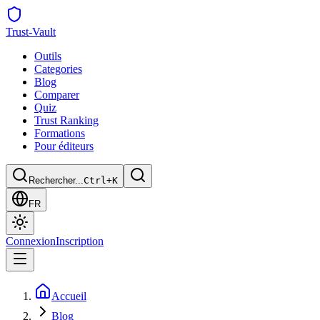
Trust
-Vault
Outils
Categories
Blog
Comparer
Quiz
Trust Ranking
Formations
Pour éditeurs
Rechercher...
Ctrl+K
FR
Connexion
Inscription
Accueil
Blog