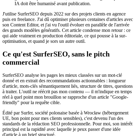
IA doit être humanisé avant publication.
J'utilise SurferSEO depuis 2022 sur des projets clients en agence
puis en freelance. J'ai dû optimiser plusieurs centaines d'articles avec
son Content Editor, et j'ai vu l'outil évoluer en parallèle de l'arrivée
des grands modèles génératifs. Cet article condense mon retour : ce
qui aide vraiment en production éditoriale, ce qui pousse à la sur-
optimisation, et quand je sors un autre outil.
Ce qu'est SurferSEO, sans le pitch
commercial
SurferSEO analyse les pages les mieux classées sur un mot-clé
donné et en extrait des recommandations actionnables : longueur
d'article, mots-clés sémantiquement liés, structure de titres, questions
à traiter. L'outil ne réécrit pas mon contenu — il m'indique en temps
réel à quel point mon brouillon se rapproche d'un article "Google-
friendly" pour la requête cible.
Édité par Surfer, société polonaise basée à Wrocław (hébergement
UE, bon point pour mes clients sensibles), c'est devenu l'un des
standards de la rédaction SEO professionnelle. Pour moi, son intérêt
principal est la rapidité avec laquelle je peux passer d'une idée
d'article à un brief structuré.