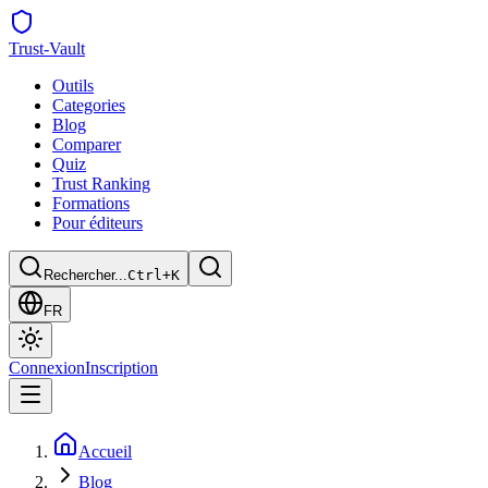
Trust
-Vault
Outils
Categories
Blog
Comparer
Quiz
Trust Ranking
Formations
Pour éditeurs
Rechercher...
Ctrl+K
FR
Connexion
Inscription
Accueil
Blog