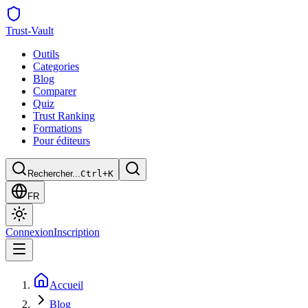
Trust
-Vault
Outils
Categories
Blog
Comparer
Quiz
Trust Ranking
Formations
Pour éditeurs
Rechercher...
Ctrl+K
FR
Connexion
Inscription
Accueil
Blog