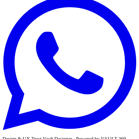
Design & UX
Trust-Vault Designer
· Powered by
VAULT 369