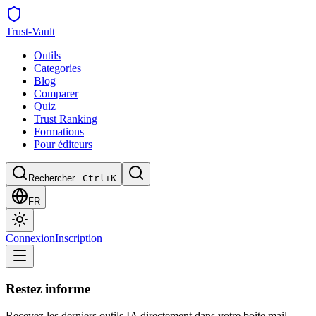
Trust
-Vault
Outils
Categories
Blog
Comparer
Quiz
Trust Ranking
Formations
Pour éditeurs
Rechercher...
Ctrl+K
FR
Connexion
Inscription
Restez informe
Recevez les derniers outils IA directement dans votre boite mail.