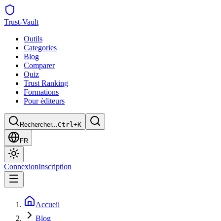
Trust
-Vault
Outils
Categories
Blog
Comparer
Quiz
Trust Ranking
Formations
Pour éditeurs
Rechercher...
Ctrl+K
FR
Connexion
Inscription
Accueil
Blog