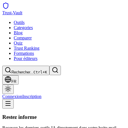
Trust
-Vault
Outils
Categories
Blog
Comparer
Quiz
Trust Ranking
Formations
Pour éditeurs
Rechercher...
Ctrl+K
FR
Connexion
Inscription
Restez informe
Recevez les derniers outils IA directement dans votre boite mail.