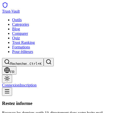
Trust
-Vault
Outils
Categories
Blog
Comparer
Quiz
Trust Ranking
Formations
Pour éditeurs
Rechercher...
Ctrl+K
FR
Connexion
Inscription
Restez informe
Recevez les derniers outils IA directement dans votre boite mail.