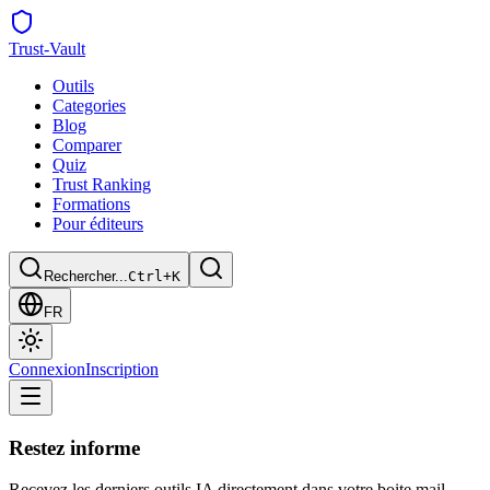
Trust
-Vault
Outils
Categories
Blog
Comparer
Quiz
Trust Ranking
Formations
Pour éditeurs
Rechercher...
Ctrl+K
FR
Connexion
Inscription
Restez informe
Recevez les derniers outils IA directement dans votre boite mail.