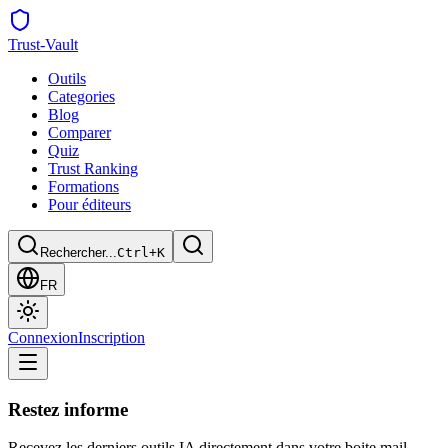
Trust
-Vault
Outils
Categories
Blog
Comparer
Quiz
Trust Ranking
Formations
Pour éditeurs
Rechercher...
Ctrl+K
FR
Connexion
Inscription
Restez informe
Recevez les derniers outils IA directement dans votre boite mail.