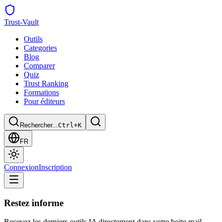
Trust
-Vault
Outils
Categories
Blog
Comparer
Quiz
Trust Ranking
Formations
Pour éditeurs
Rechercher...
Ctrl+K
FR
Connexion
Inscription
Restez informe
Recevez les derniers outils IA directement dans votre boite mail.