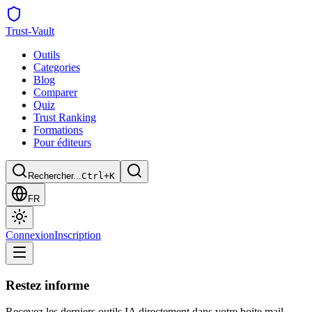
Trust
-Vault
Outils
Categories
Blog
Comparer
Quiz
Trust Ranking
Formations
Pour éditeurs
Rechercher...
Ctrl+K
FR
Connexion
Inscription
Restez informe
Recevez les derniers outils IA directement dans votre boite mail.