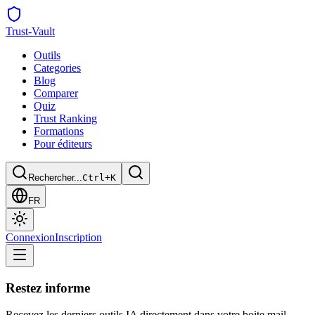
Trust
-Vault
Outils
Categories
Blog
Comparer
Quiz
Trust Ranking
Formations
Pour éditeurs
Rechercher...
Ctrl+K
FR
Connexion
Inscription
Restez informe
Recevez les derniers outils IA directement dans votre boite mail.