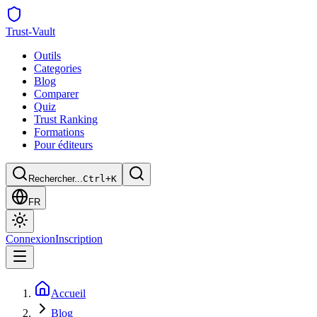
Trust
-Vault
Outils
Categories
Blog
Comparer
Quiz
Trust Ranking
Formations
Pour éditeurs
Rechercher...
Ctrl+K
FR
Connexion
Inscription
Accueil
Blog