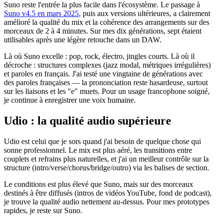
Suno reste l'entrée la plus facile dans l'écosystème. Le passage à
Suno v4.5 en mars 2025
, puis aux versions ultérieures, a clairement
amélioré la qualité du mix et la cohérence des arrangements sur des
morceaux de 2 à 4 minutes. Sur mes dix générations, sept étaient
utilisables après une légère retouche dans un DAW.
Là où Suno excelle : pop, rock, électro, jingles courts. Là où il
décroche : structures complexes (jazz modal, métriques irrégulières)
et paroles en français. J'ai testé une vingtaine de générations avec
des paroles françaises — la prononciation reste hasardeuse, surtout
sur les liaisons et les "e" muets. Pour un usage francophone soigné,
je continue à enregistrer une voix humaine.
Udio : la qualité audio supérieure
Udio est celui que je sors quand j'ai besoin de quelque chose qui
sonne professionnel. Le mix est plus aéré, les transitions entre
couplets et refrains plus naturelles, et j'ai un meilleur contrôle sur la
structure (intro/verse/chorus/bridge/outro) via les balises de section.
Le conditions est plus élevé que Suno, mais sur des morceaux
destinés à être diffusés (intros de vidéos YouTube, fond de podcast),
je trouve la qualité audio nettement au-dessus. Pour mes prototypes
rapides, je reste sur Suno.