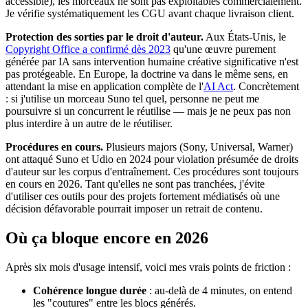
accessible), les morceaux ne sont pas exploitables commercialement.
Je vérifie systématiquement les CGU avant chaque livraison client.
Protection des sorties par le droit d'auteur.
Aux États-Unis, le
Copyright Office a confirmé dès 2023
qu'une œuvre purement
générée par IA sans intervention humaine créative significative n'est
pas protégeable. En Europe, la doctrine va dans le même sens, en
attendant la mise en application complète de l'
AI Act
. Concrètement
: si j'utilise un morceau Suno tel quel, personne ne peut me
poursuivre si un concurrent le réutilise — mais je ne peux pas non
plus interdire à un autre de le réutiliser.
Procédures en cours.
Plusieurs majors (Sony, Universal, Warner)
ont attaqué Suno et Udio en 2024 pour violation présumée de droits
d'auteur sur les corpus d'entraînement. Ces procédures sont toujours
en cours en 2026. Tant qu'elles ne sont pas tranchées, j'évite
d'utiliser ces outils pour des projets fortement médiatisés où une
décision défavorable pourrait imposer un retrait de contenu.
Où ça bloque encore en 2026
Après six mois d'usage intensif, voici mes vrais points de friction :
Cohérence longue durée
: au-delà de 4 minutes, on entend
les "coutures" entre les blocs générés.