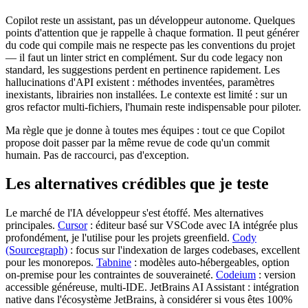
Copilot reste un assistant, pas un développeur autonome. Quelques
points d'attention que je rappelle à chaque formation. Il peut générer
du code qui compile mais ne respecte pas les conventions du projet
— il faut un linter strict en complément. Sur du code legacy non
standard, les suggestions perdent en pertinence rapidement. Les
hallucinations d'API existent : méthodes inventées, paramètres
inexistants, librairies non installées. Le contexte est limité : sur un
gros refactor multi-fichiers, l'humain reste indispensable pour piloter.
Ma règle que je donne à toutes mes équipes : tout ce que Copilot
propose doit passer par la même revue de code qu'un commit
humain. Pas de raccourci, pas d'exception.
Les alternatives crédibles que je teste
Le marché de l'IA développeur s'est étoffé. Mes alternatives
principales.
Cursor
: éditeur basé sur VSCode avec IA intégrée plus
profondément, je l'utilise pour les projets greenfield.
Cody
(Sourcegraph)
: focus sur l'indexation de larges codebases, excellent
pour les monorepos.
Tabnine
: modèles auto-hébergeables, option
on-premise pour les contraintes de souveraineté.
Codeium
: version
accessible généreuse, multi-IDE. JetBrains AI Assistant : intégration
native dans l'écosystème JetBrains, à considérer si vous êtes 100%