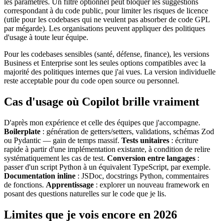
les paramètres. Un filtre optionnel peut bloquer les suggestions
correspondant à du code public, pour limiter les risques de licence
(utile pour les codebases qui ne veulent pas absorber de code GPL
par mégarde). Les organisations peuvent appliquer des politiques
d'usage à toute leur équipe.
Pour les codebases sensibles (santé, défense, finance), les versions
Business et Enterprise sont les seules options compatibles avec la
majorité des politiques internes que j'ai vues. La version individuelle
reste acceptable pour du code open source ou personnel.
Cas d'usage où Copilot brille vraiment
D'après mon expérience et celle des équipes que j'accompagne.
Boilerplate
: génération de getters/setters, validations, schémas Zod
ou Pydantic — gain de temps massif.
Tests unitaires
: écriture
rapide à partir d'une implémentation existante, à condition de relire
systématiquement les cas de test.
Conversion entre langages
:
passer d'un script Python à un équivalent TypeScript, par exemple.
Documentation inline
: JSDoc, docstrings Python, commentaires
de fonctions.
Apprentissage
: explorer un nouveau framework en
posant des questions naturelles sur le code que je lis.
Limites que je vois encore en 2026