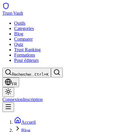
Trust
-Vault
Outils
Categories
Blog
Comparer
Quiz
Trust Ranking
Formations
Pour éditeurs
Rechercher...
Ctrl+K
FR
Connexion
Inscription
Accueil
Blog