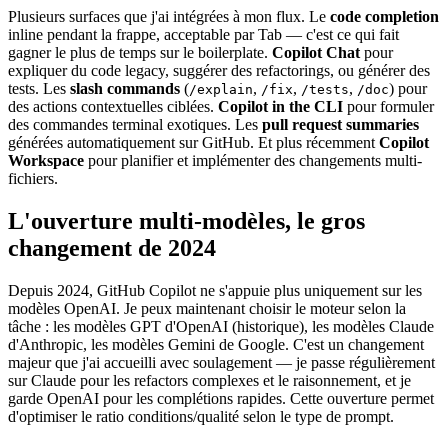
Plusieurs surfaces que j'ai intégrées à mon flux. Le
code completion
inline pendant la frappe, acceptable par Tab — c'est ce qui fait
gagner le plus de temps sur le boilerplate.
Copilot Chat
pour
expliquer du code legacy, suggérer des refactorings, ou générer des
tests. Les
slash commands
(
,
,
,
) pour
/explain
/fix
/tests
/doc
des actions contextuelles ciblées.
Copilot in the CLI
pour formuler
des commandes terminal exotiques. Les
pull request summaries
générées automatiquement sur GitHub. Et plus récemment
Copilot
Workspace
pour planifier et implémenter des changements multi-
fichiers.
L'ouverture multi-modèles, le gros
changement de 2024
Depuis 2024, GitHub Copilot ne s'appuie plus uniquement sur les
modèles OpenAI. Je peux maintenant choisir le moteur selon la
tâche : les modèles GPT d'OpenAI (historique), les modèles Claude
d'Anthropic, les modèles Gemini de Google. C'est un changement
majeur que j'ai accueilli avec soulagement — je passe régulièrement
sur Claude pour les refactors complexes et le raisonnement, et je
garde OpenAI pour les complétions rapides. Cette ouverture permet
d'optimiser le ratio conditions/qualité selon le type de prompt.