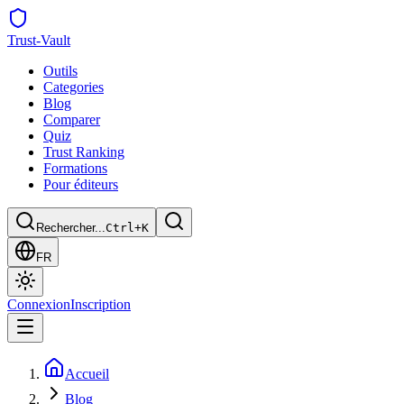
Trust
-Vault
Outils
Categories
Blog
Comparer
Quiz
Trust Ranking
Formations
Pour éditeurs
Rechercher...
Ctrl+K
FR
Connexion
Inscription
Accueil
Blog