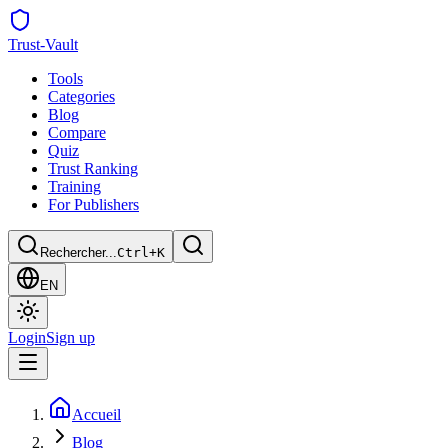
Trust
-Vault
Tools
Categories
Blog
Compare
Quiz
Trust Ranking
Training
For Publishers
Rechercher...
Ctrl+K
EN
Login
Sign up
Accueil
Blog