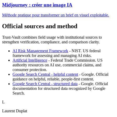
Midjourney : créer une image IA
Méthode pratique pour transformer un brief en visuel exploitable.
Official sources and method
Trust-Vault combines field usage with institutional sources to
strengthen verification, compliance, and comparison clarity.
AI Risk Management Framework
-
NIST
.
US federal
framework for assessing and managing AI risks.
Artificial Intelligence
-
Federal Trade Commission
.
US
authority resources on AI use, commercial claims, and
consumer protection.
Google Search Central - helpful content
-
Google
.
Official
guidance on helpful, reliable, people-first content.
Google Search Central - structured data
-
Google
.
Official
documentation for structured data recognized by Google
Search.
L
Laurent Duplat