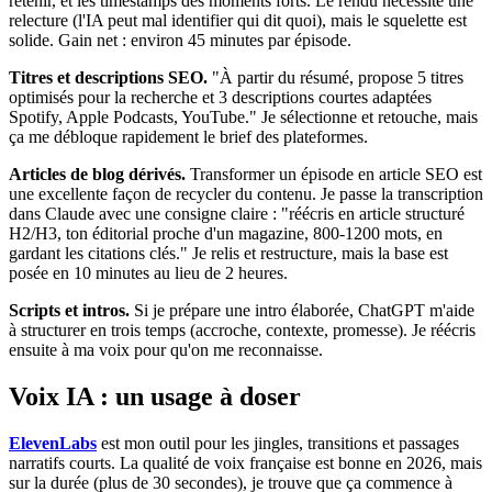
retenir, et les timestamps des moments forts. Le rendu nécessite une
relecture (l'IA peut mal identifier qui dit quoi), mais le squelette est
solide. Gain net : environ 45 minutes par épisode.
Titres et descriptions SEO.
"À partir du résumé, propose 5 titres
optimisés pour la recherche et 3 descriptions courtes adaptées
Spotify, Apple Podcasts, YouTube." Je sélectionne et retouche, mais
ça me débloque rapidement le brief des plateformes.
Articles de blog dérivés.
Transformer un épisode en article SEO est
une excellente façon de recycler du contenu. Je passe la transcription
dans Claude avec une consigne claire : "réécris en article structuré
H2/H3, ton éditorial proche d'un magazine, 800-1200 mots, en
gardant les citations clés." Je relis et restructure, mais la base est
posée en 10 minutes au lieu de 2 heures.
Scripts et intros.
Si je prépare une intro élaborée, ChatGPT m'aide
à structurer en trois temps (accroche, contexte, promesse). Je réécris
ensuite à ma voix pour qu'on me reconnaisse.
Voix IA : un usage à doser
ElevenLabs
est mon outil pour les jingles, transitions et passages
narratifs courts. La qualité de voix française est bonne en 2026, mais
sur la durée (plus de 30 secondes), je trouve que ça commence à