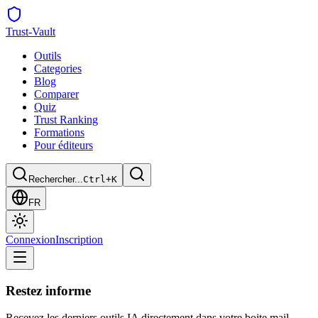
Trust
-Vault
Outils
Categories
Blog
Comparer
Quiz
Trust Ranking
Formations
Pour éditeurs
Rechercher...
Ctrl+K
FR
Connexion
Inscription
Restez informe
Recevez les derniers outils IA directement dans votre boite mail.