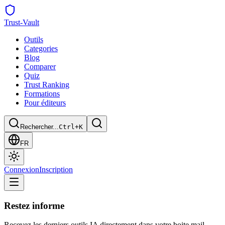
Trust
-Vault
Outils
Categories
Blog
Comparer
Quiz
Trust Ranking
Formations
Pour éditeurs
Rechercher...
Ctrl+K
FR
Connexion
Inscription
Restez informe
Recevez les derniers outils IA directement dans votre boite mail.