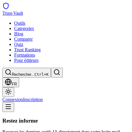
Trust
-Vault
Outils
Categories
Blog
Comparer
Quiz
Trust Ranking
Formations
Pour éditeurs
Rechercher...
Ctrl+K
FR
Connexion
Inscription
Restez informe
Recevez les derniers outils IA directement dans votre boite mail.