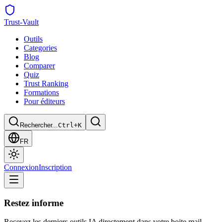
Trust
-Vault
Outils
Categories
Blog
Comparer
Quiz
Trust Ranking
Formations
Pour éditeurs
Rechercher...
Ctrl+K
FR
Connexion
Inscription
Restez informe
Recevez les derniers outils IA directement dans votre boite mail.