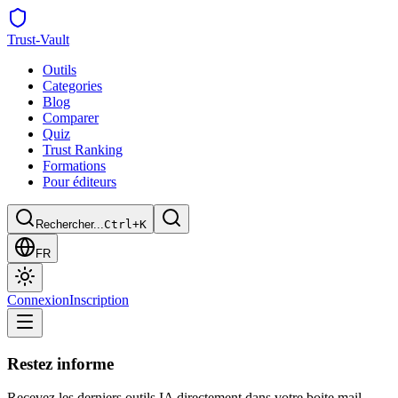
Trust
-Vault
Outils
Categories
Blog
Comparer
Quiz
Trust Ranking
Formations
Pour éditeurs
Rechercher...
Ctrl+K
FR
Connexion
Inscription
Restez informe
Recevez les derniers outils IA directement dans votre boite mail.