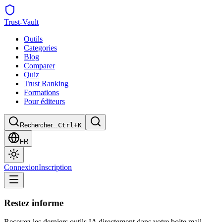
Trust
-Vault
Outils
Categories
Blog
Comparer
Quiz
Trust Ranking
Formations
Pour éditeurs
Rechercher...
Ctrl+K
FR
Connexion
Inscription
Restez informe
Recevez les derniers outils IA directement dans votre boite mail.