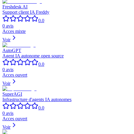
Freshdesk AI
Support client IA Freddy
0.0
0
avis
Acces mixte
Voir
AutoGPT
Agent IA autonome open source
0.0
0
avis
Acces ouvert
Voir
SuperAGI
Infrastructure d'agents IA autonomes
0.0
0
avis
Acces ouvert
Voir