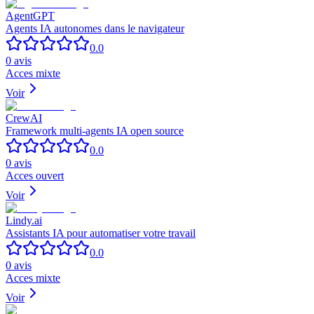
AgentGPT
Agents IA autonomes dans le navigateur
0.0
0
avis
Acces mixte
Voir
CrewAI
Framework multi-agents IA open source
0.0
0
avis
Acces ouvert
Voir
Lindy.ai
Assistants IA pour automatiser votre travail
0.0
0
avis
Acces mixte
Voir