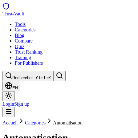
Trust
-Vault
Tools
Categories
Blog
Compare
Quiz
Trust Ranking
Training
For Publishers
Rechercher...
Ctrl+K
EN
Login
Sign up
Accueil
Categories
Automatisation
Automatisation