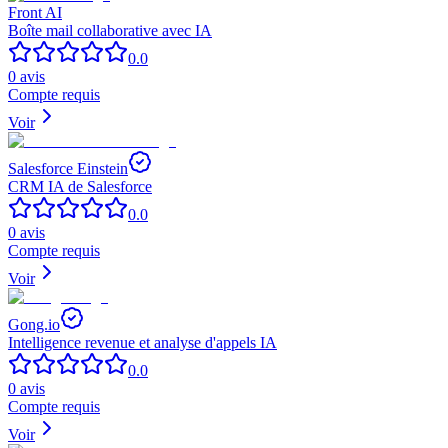
Front AI
Boîte mail collaborative avec IA
0.0
0
avis
Compte requis
Voir
Salesforce Einstein
CRM IA de Salesforce
0.0
0
avis
Compte requis
Voir
Gong.io
Intelligence revenue et analyse d'appels IA
0.0
0
avis
Compte requis
Voir