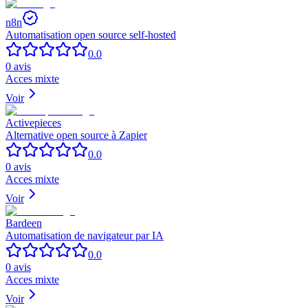
n8n
Automatisation open source self-hosted
0.0
0
avis
Acces mixte
Voir
Activepieces
Alternative open source à Zapier
0.0
0
avis
Acces mixte
Voir
Bardeen
Automatisation de navigateur par IA
0.0
0
avis
Acces mixte
Voir