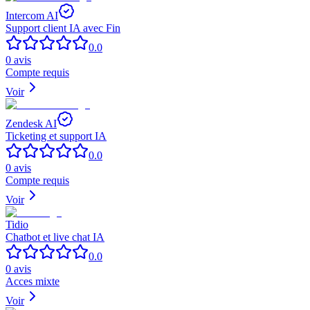
Intercom AI
Support client IA avec Fin
0.0
0
avis
Compte requis
Voir
Zendesk AI
Ticketing et support IA
0.0
0
avis
Compte requis
Voir
Tidio
Chatbot et live chat IA
0.0
0
avis
Acces mixte
Voir