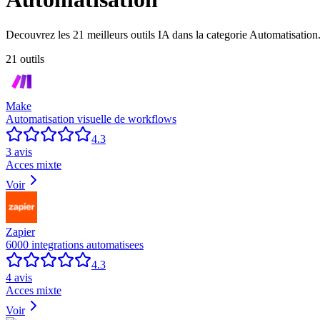
Decouvrez les
21
meilleurs outils IA dans la categorie
Automatisation
21
outil
s
Make
Automatisation visuelle de workflows
4.3
3
avis
Acces mixte
Voir
Zapier
6000 integrations automatisees
4.3
4
avis
Acces mixte
Voir