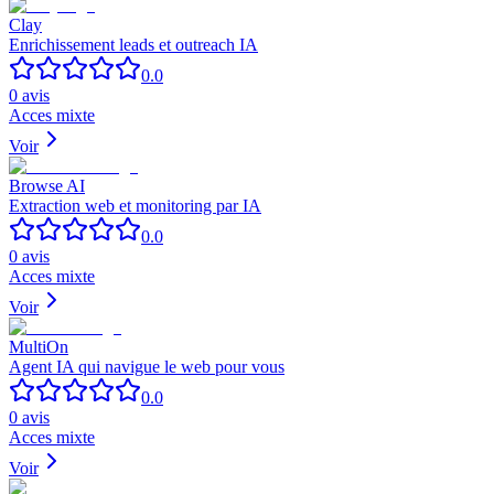
Clay
Enrichissement leads et outreach IA
0.0
0
avis
Acces mixte
Voir
Browse AI
Extraction web et monitoring par IA
0.0
0
avis
Acces mixte
Voir
MultiOn
Agent IA qui navigue le web pour vous
0.0
0
avis
Acces mixte
Voir