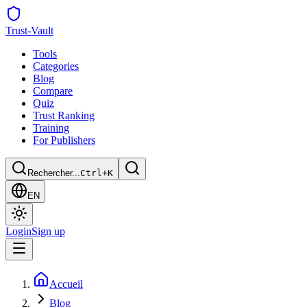
Trust
-Vault
Tools
Categories
Blog
Compare
Quiz
Trust Ranking
Training
For Publishers
Rechercher...
Ctrl+K
EN
Login
Sign up
Accueil
Blog