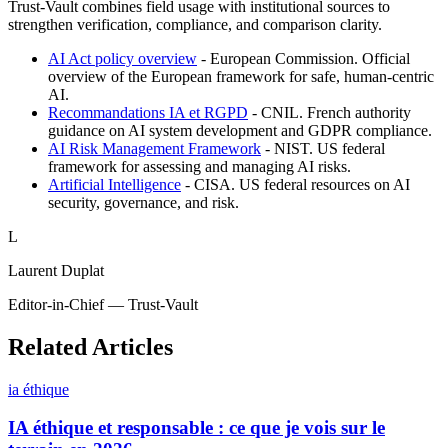
Trust-Vault combines field usage with institutional sources to
strengthen verification, compliance, and comparison clarity.
AI Act policy overview
-
European Commission
.
Official
overview of the European framework for safe, human-centric
AI.
Recommandations IA et RGPD
-
CNIL
.
French authority
guidance on AI system development and GDPR compliance.
AI Risk Management Framework
-
NIST
.
US federal
framework for assessing and managing AI risks.
Artificial Intelligence
-
CISA
.
US federal resources on AI
security, governance, and risk.
L
Laurent Duplat
Editor-in-Chief — Trust-Vault
Related Articles
ia éthique
IA éthique et responsable : ce que je vois sur le