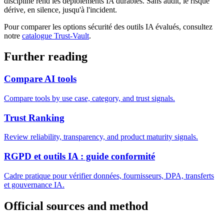
discipline rend les déploiements IA durables. Sans audit, le risque
dérive, en silence, jusqu'à l'incident.
Pour comparer les options sécurité des outils IA évalués, consultez
notre
catalogue Trust-Vault
.
Further reading
Compare AI tools
Compare tools by use case, category, and trust signals.
Trust Ranking
Review reliability, transparency, and product maturity signals.
RGPD et outils IA : guide conformité
Cadre pratique pour vérifier données, fournisseurs, DPA, transferts
et gouvernance IA.
Official sources and method