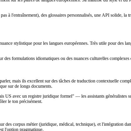
t pas à l'entraînement), des glossaires personnalisés, une API solide, la
nuance stylistique pour les langues européennes. Très utile pour des la
our des formulations idiomatiques ou des nuances culturelles complexes q
arler, mais ils excellent sur des tâches de traduction contextuelle compl
gique sur de longs documents.
s US avec un registre juridique formel" — les assistants généralistes s
ôler le ton précisément.
sur des corpus métier (juridique, médical, technique), et l'intégratio
st l'option pragmatique.