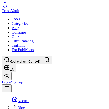
Trust
-Vault
Tools
Categories
Blog
Compare
Quiz
Trust Ranking
Training
For Publishers
Rechercher...
Ctrl+K
EN
Login
Sign up
Accueil
Blog