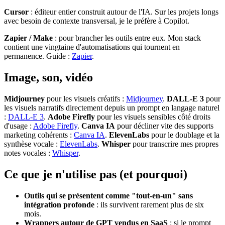
Cursor
: éditeur entier construit autour de l'IA. Sur les projets longs
avec besoin de contexte transversal, je le préfère à Copilot.
Zapier / Make
: pour brancher les outils entre eux. Mon stack
contient une vingtaine d'automatisations qui tournent en
permanence. Guide :
Zapier
.
Image, son, vidéo
Midjourney
pour les visuels créatifs :
Midjourney
.
DALL-E 3
pour
les visuels narratifs directement depuis un prompt en langage naturel
:
DALL-E 3
.
Adobe Firefly
pour les visuels sensibles côté droits
d'usage :
Adobe Firefly
.
Canva IA
pour décliner vite des supports
marketing cohérents :
Canva IA
.
ElevenLabs
pour le doublage et la
synthèse vocale :
ElevenLabs
.
Whisper
pour transcrire mes propres
notes vocales :
Whisper
.
Ce que je n'utilise pas (et pourquoi)
Outils qui se présentent comme "tout-en-un" sans
intégration profonde
: ils survivent rarement plus de six
mois.
Wrappers autour de GPT vendus en SaaS
: si le prompt