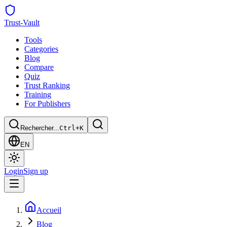
Trust
-Vault
Tools
Categories
Blog
Compare
Quiz
Trust Ranking
Training
For Publishers
Rechercher...
Ctrl+K
EN
Login
Sign up
Accueil
Blog