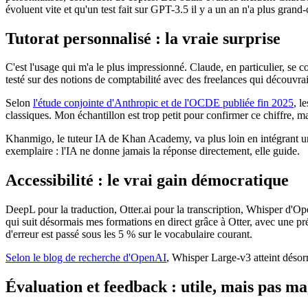
évoluent vite et qu'un test fait sur GPT-3.5 il y a un an n'a plus grand
Tutorat personnalisé : la vraie surprise
C'est l'usage qui m'a le plus impressionné. Claude, en particulier, se
testé sur des notions de comptabilité avec des freelances qui découvr
Selon
l'étude conjointe d'Anthropic et de l'OCDE publiée fin 2025
, l
classiques. Mon échantillon est trop petit pour confirmer ce chiffre, m
Khanmigo, le tuteur IA de Khan Academy, va plus loin en intégrant un p
exemplaire : l'IA ne donne jamais la réponse directement, elle guide.
Accessibilité : le vrai gain démocratique
DeepL pour la traduction, Otter.ai pour la transcription, Whisper d'Op
qui suit désormais mes formations en direct grâce à Otter, avec une pré
d'erreur est passé sous les 5 % sur le vocabulaire courant.
Selon le blog de recherche d'OpenAI
, Whisper Large-v3 atteint désor
Évaluation et feedback : utile, mais pas m