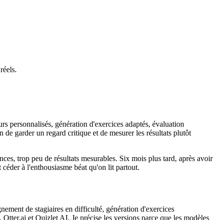
réels.
urs personnalisés, génération d'exercices adaptés, évaluation
e garder un regard critique et de mesurer les résultats plutôt
ces, trop peu de résultats mesurables. Six mois plus tard, après avoir
éder à l'enthousiasme béat qu'on lit partout.
nement de stagiaires en difficulté, génération d'exercices
er.ai et Quizlet AI. Je précise les versions parce que les modèles