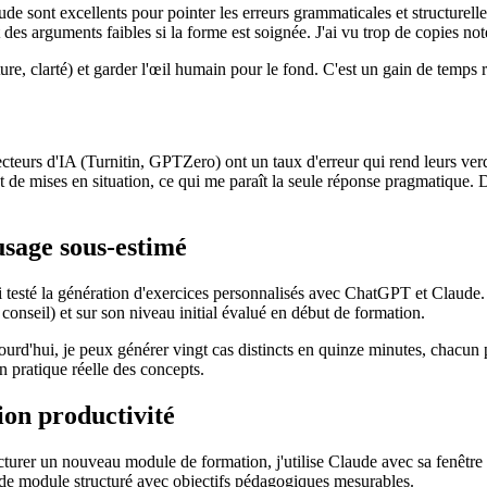
de sont excellents pour pointer les erreurs grammaticales et structurell
nt des arguments faibles si la forme est soignée. J'ai vu trop de copies not
re, clarté) et garder l'œil humain pour le fond. C'est un gain de temps r
ecteurs d'IA (Turnitin, GPTZero) ont un taux d'erreur qui rend leurs ver
t de mises en situation, ce qui me paraît la seule réponse pragmatique. 
usage sous-estimé
ai testé la génération d'exercices personnalisés avec ChatGPT et Claude.
 conseil) et sur son niveau initial évalué en début de formation.
jourd'hui, je peux générer vingt cas distincts en quinze minutes, chacun 
n pratique réelle des concepts.
ion productivité
cturer un nouveau module de formation, j'utilise Claude avec sa fenêtre de
n de module structuré avec objectifs pédagogiques mesurables.