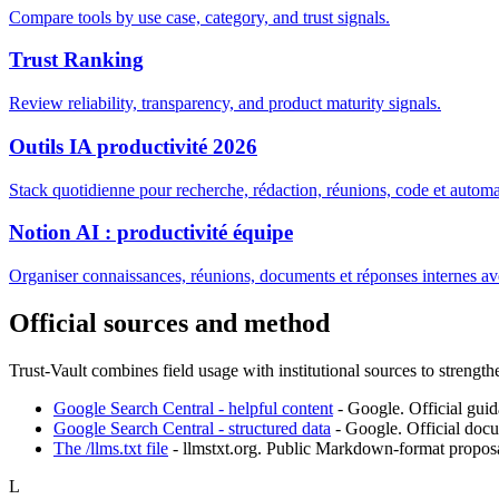
Compare tools by use case, category, and trust signals.
Trust Ranking
Review reliability, transparency, and product maturity signals.
Outils IA productivité 2026
Stack quotidienne pour recherche, rédaction, réunions, code et automa
Notion AI : productivité équipe
Organiser connaissances, réunions, documents et réponses internes av
Official sources and method
Trust-Vault combines field usage with institutional sources to strength
Google Search Central - helpful content
-
Google
.
Official guid
Google Search Central - structured data
-
Google
.
Official doc
The /llms.txt file
-
llmstxt.org
.
Public Markdown-format proposal
L