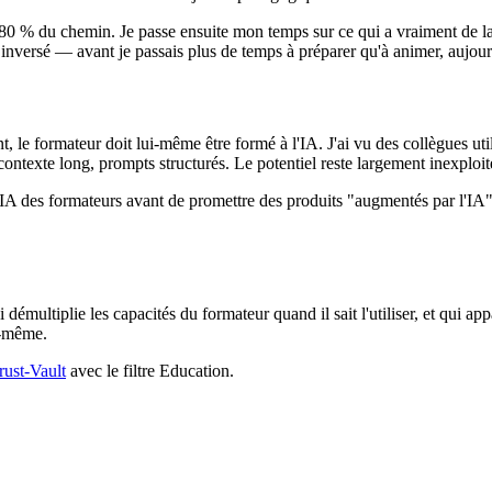
ure 80 % du chemin. Je passe ensuite mon temps sur ce qui a vraiment de 
inversé — avant je passais plus de temps à préparer qu'à animer, aujourd'h
nt, le formateur doit lui-même être formé à l'IA. J'ai vu des collègues
ontexte long, prompts structurés. Le potentiel reste largement inexploit
A des formateurs avant de promettre des produits "augmentés par l'IA" a
émultiplie les capacités du formateur quand il sait l'utiliser, et qui appau
e-même.
rust-Vault
avec le filtre Education.