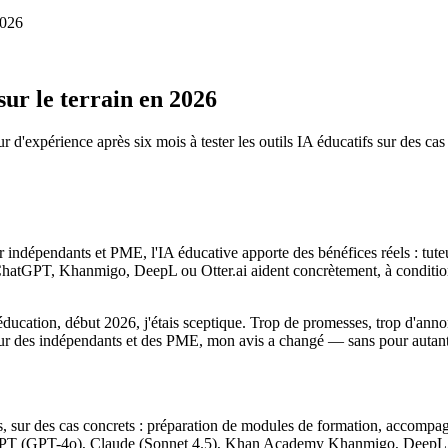
2026
sur le terrain en 2026
 d'expérience après six mois à tester les outils IA éducatifs sur des cas 
 indépendants et PME, l'IA éducative apporte des bénéfices réels : tute
hatGPT, Khanmigo, DeepL ou Otter.ai aident concrètement, à condition d
ducation, début 2026, j'étais sceptique. Trop de promesses, trop d'annon
our des indépendants et des PME, mon avis a changé — sans pour autant c
es, sur des cas concrets : préparation de modules de formation, accompag
atGPT (GPT-4o), Claude (Sonnet 4.5), Khan Academy Khanmigo, DeepL, Ott