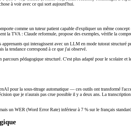
-chose à voir avec ce qui sort aujourd'hui.
 comporte comme un tuteur patient capable d'expliquer un même concept d
aient la TVA : Claude reformule, propose des exemples, vérifie la compré
es apprenants qui interagissent avec un LLM en mode tutorat structuré 
ais la tendance correspond à ce que j'ai observé.
arcours pédagogique structuré. C'est plus adapté pour le scolaire et le
enAI pour la sous-titrage automatique — ces outils ont transformé l'acce
cision que je n'aurais pas crue possible il y a deux ans. La transcriptio
mais un WER (Word Error Rate) inférieur à 7 % sur le français standard,
agique