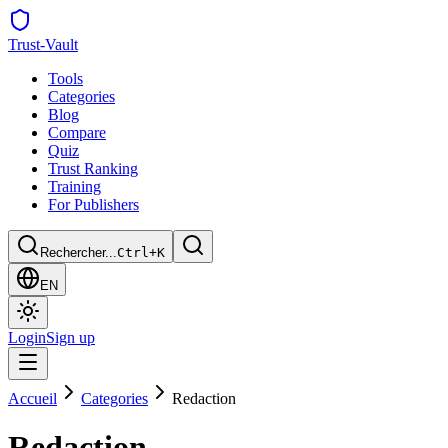
Trust
-Vault
Tools
Categories
Blog
Compare
Quiz
Trust Ranking
Training
For Publishers
Rechercher...
Ctrl+K
EN
Login
Sign up
Accueil
Categories
Redaction
Redaction