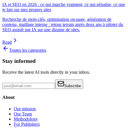
IA et SEO en 2026 : ce qui marche vraiment, ce qui pénalise, ce que
je fais sur mes propres sites
Recherche de mots-clés, optimisation on-page, génération de
contenu, maillage interne : retour terrain après deux ans à piloter du
SEO assisté par IA sur une dizaine de sites.
Read
Toutes les categories
Stay informed
Receive the latest AI tools directly in your inbox.
Subscribe
About
Our mission
Our Team
Methodology
For Publishers