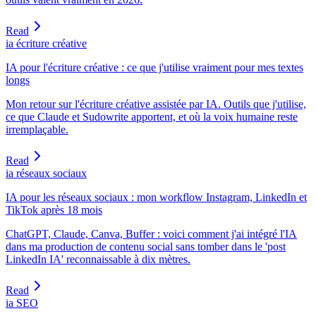
Read
ia écriture créative
IA pour l'écriture créative : ce que j'utilise vraiment pour mes textes
longs
Mon retour sur l'écriture créative assistée par IA. Outils que j'utilise,
ce que Claude et Sudowrite apportent, et où la voix humaine reste
irremplaçable.
Read
ia réseaux sociaux
IA pour les réseaux sociaux : mon workflow Instagram, LinkedIn et
TikTok après 18 mois
ChatGPT, Claude, Canva, Buffer : voici comment j'ai intégré l'IA
dans ma production de contenu social sans tomber dans le 'post
LinkedIn IA' reconnaissable à dix mètres.
Read
ia SEO