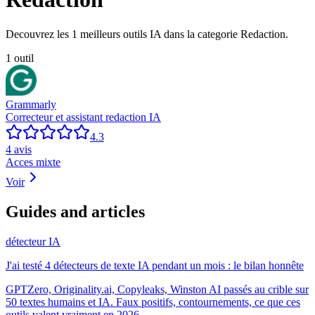
Decouvrez les
1
meilleurs outils IA dans la categorie
Redaction
.
1
outil
Grammarly
Correcteur et assistant redaction IA
4.3
4
avis
Acces mixte
Voir
Guides and articles
détecteur IA
J'ai testé 4 détecteurs de texte IA pendant un mois : le bilan honnête
GPTZero, Originality.ai, Copyleaks, Winston AI passés au crible sur
50 textes humains et IA. Faux positifs, contournements, ce que ces
outils valent vraiment en 2026.